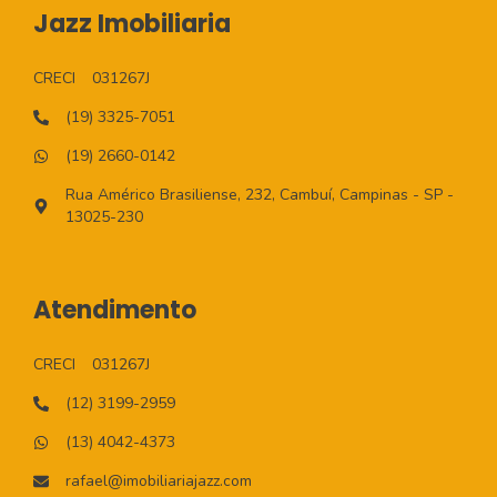
Jazz Imobiliaria
CRECI
031267J
(19) 3325-7051
(19) 2660-0142
Rua Américo Brasiliense, 232, Cambuí, Campinas - SP -
13025-230
Atendimento
CRECI
031267J
(12) 3199-2959
(13) 4042-4373
rafael@imobiliariajazz.com