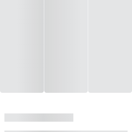
CASA
VENDA
CÓD: 19327