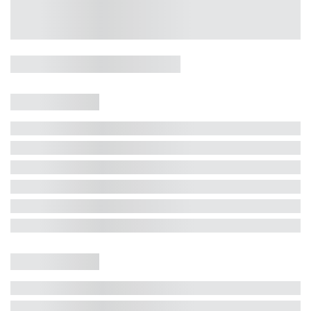
Casa 5 Dormitórios e Jacuzzi -
Jurerê
Jurerê Internacional, Florianópolis - SC