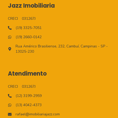
Jazz Imobiliaria
CRECI
031267J
(19) 3325-7051
(19) 2660-0142
Rua Américo Brasiliense, 232, Cambuí, Campinas - SP -
13025-230
Atendimento
CRECI
031267J
(12) 3199-2959
(13) 4042-4373
rafael@imobiliariajazz.com