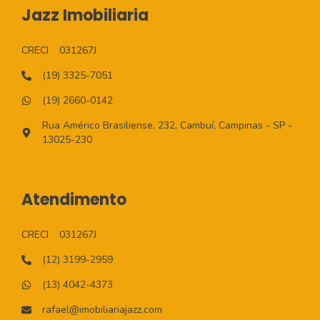
Jazz Imobiliaria
CRECI
031267J
(19) 3325-7051
(19) 2660-0142
Rua Américo Brasiliense, 232, Cambuí, Campinas - SP -
13025-230
Atendimento
CRECI
031267J
(12) 3199-2959
(13) 4042-4373
rafael@imobiliariajazz.com