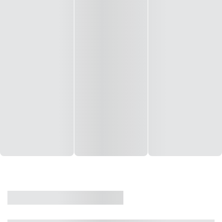
CASA
VENDA
CÓD: 19327