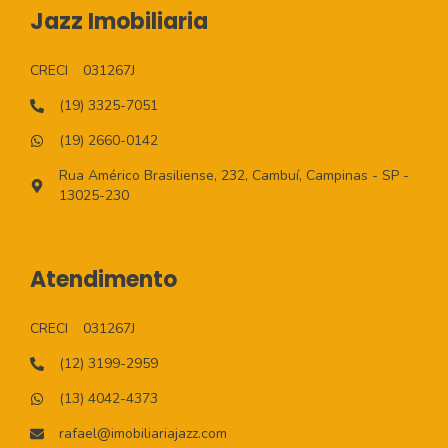
Jazz Imobiliaria
CRECI
031267J
(19) 3325-7051
(19) 2660-0142
Rua Américo Brasiliense, 232, Cambuí, Campinas - SP -
13025-230
Atendimento
CRECI
031267J
(12) 3199-2959
(13) 4042-4373
rafael@imobiliariajazz.com