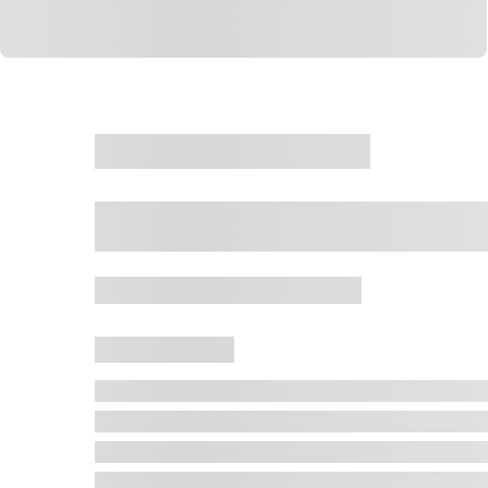
CASA
VENDA
CÓD: 19327
Casa 5 Dormitórios 
Jurerê Internacional, Florianópolis - SC