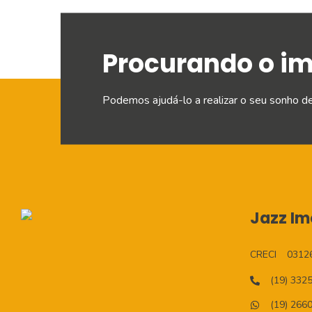
Procurando o i
Podemos ajudá-lo a realizar o seu sonho d
Jazz Imo
CRECI
0312
(19) 332
(19) 266