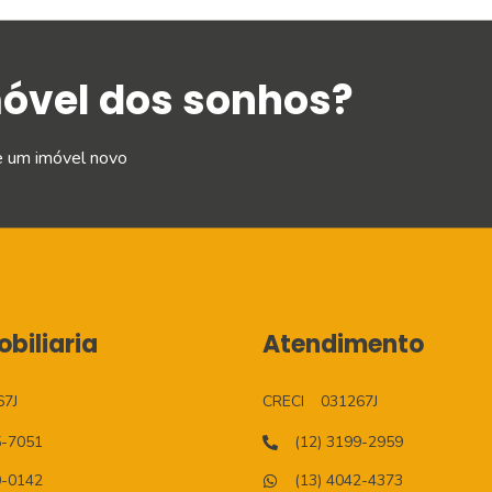
móvel dos sonhos?
e um imóvel novo
biliaria
Atendimento
67J
CRECI
031267J
5-7051
(12) 3199-2959
0-0142
(13) 4042-4373