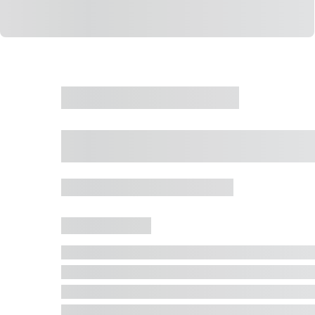
CASA
VENDA
CÓD: 19327
Casa 5 Dormitórios 
Jurerê Internacional, Florianópolis - SC