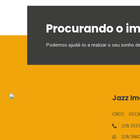
Procurando o i
Podemos ajudá-lo a realizar o seu sonho d
Jazz Imo
CRECI
0312
(19) 332
(19) 266