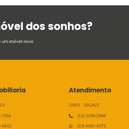
móvel dos sonhos?
e um imóvel novo
biliaria
Atendimento
67J
CRECI
031267J
5-7051
(12) 3199-2959
0-0142
(13) 4042-4373