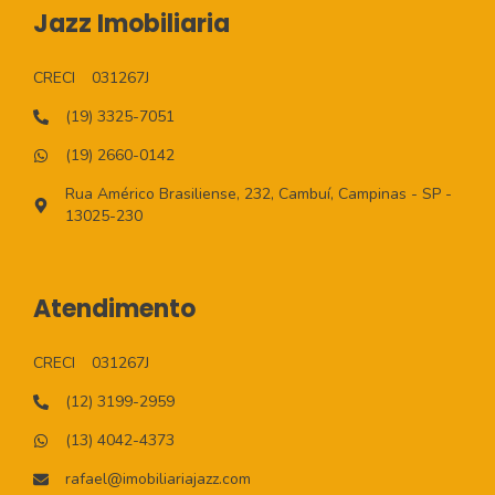
Jazz Imobiliaria
CRECI
031267J
(19) 3325-7051
(19) 2660-0142
Rua Américo Brasiliense, 232, Cambuí, Campinas - SP -
13025-230
Atendimento
CRECI
031267J
(12) 3199-2959
(13) 4042-4373
rafael@imobiliariajazz.com