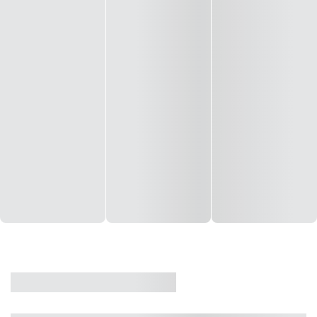
CASA
VENDA
CÓD: 19327