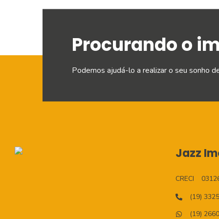
Procurando o i
Podemos ajudá-lo a realizar o seu sonho d
Jazz Imo
CRECI
0312
(19) 332
(19) 266