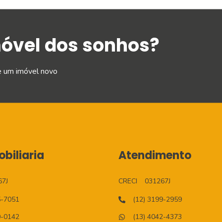
móvel dos sonhos?
e um imóvel novo
biliaria
Atendimento
67J
CRECI
031267J
5-7051
(12) 3199-2959
0-0142
(13) 4042-4373