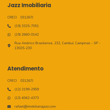
Jazz Imobiliaria
CRECI
031267J
(19) 3325-7051
(19) 2660-0142
Rua Américo Brasiliense, 232, Cambuí, Campinas - SP -
13025-230
Atendimento
CRECI
031267J
(12) 3199-2959
(13) 4042-4373
rafael@imobiliariajazz.com