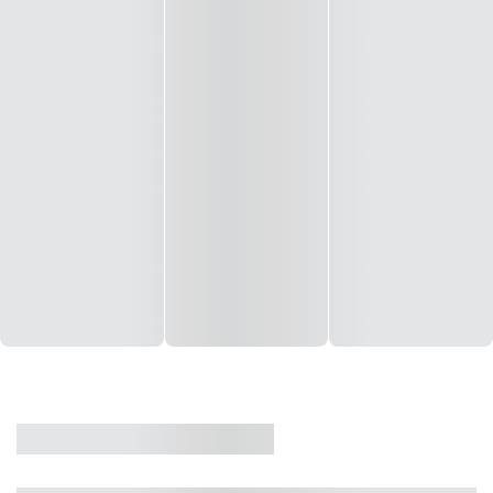
CASA
VENDA
CÓD: 19327