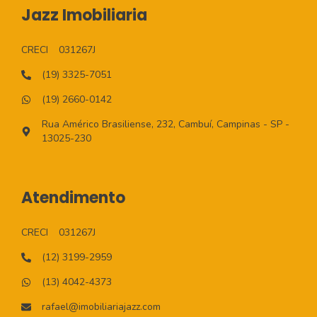
Jazz Imobiliaria
CRECI
031267J
(19) 3325-7051
(19) 2660-0142
Rua Américo Brasiliense, 232, Cambuí, Campinas - SP -
13025-230
Atendimento
CRECI
031267J
(12) 3199-2959
(13) 4042-4373
rafael@imobiliariajazz.com