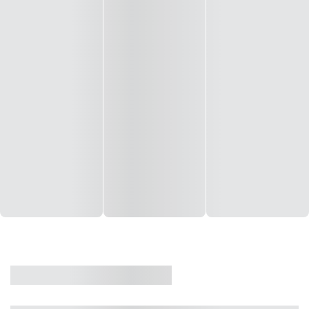
CASA
VENDA
CÓD: 19327