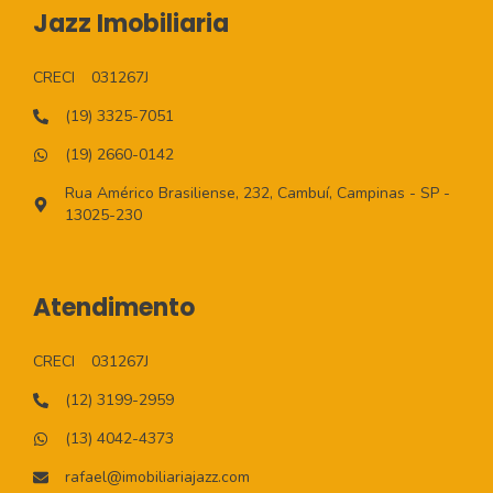
Jazz Imobiliaria
CRECI
031267J
(19) 3325-7051
(19) 2660-0142
Rua Américo Brasiliense, 232, Cambuí, Campinas - SP -
13025-230
Atendimento
CRECI
031267J
(12) 3199-2959
(13) 4042-4373
rafael@imobiliariajazz.com