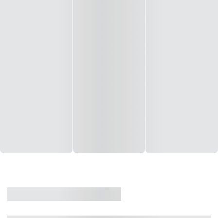
CASA
VENDA
CÓD: 19327