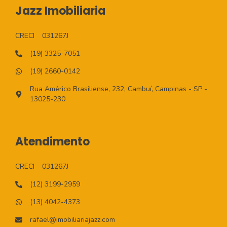
Jazz Imobiliaria
CRECI
031267J
(19) 3325-7051
(19) 2660-0142
Rua Américo Brasiliense, 232, Cambuí, Campinas - SP -
13025-230
Atendimento
CRECI
031267J
(12) 3199-2959
(13) 4042-4373
rafael@imobiliariajazz.com