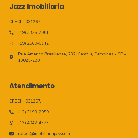
Jazz Imobiliaria
CRECI
031267J
(19) 3325-7051
(19) 2660-0142
Rua Américo Brasiliense, 232, Cambuí, Campinas - SP -
13025-230
Atendimento
CRECI
031267J
(12) 3199-2959
(13) 4042-4373
rafael@imobiliariajazz.com