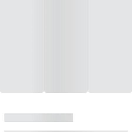
CASA
VENDA
CÓD: 19327