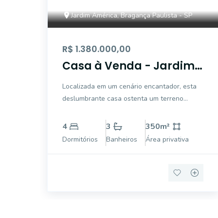
Jardim América, Bragança Paulista - SP
R$ 1.380.000,00
Casa à Venda - Jardim
América, Bragança
Localizada em um cenário encantador, esta
Paulista - 350m2 - 4
deslumbrante casa ostenta um terreno
Quartos
generoso de 1000 metros quadrados, com
uma área construída de 350 metros
4
3
350
m²
quadrados. Com um design cuidadosamente
Dormitórios
Banheiros
Área privativa
elaborado, esta residência oferece um estilo
de vida luxuoso e