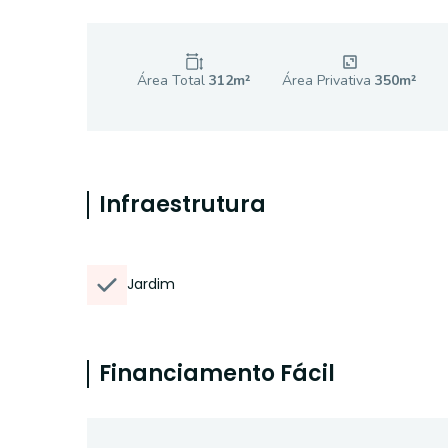
Área Total
312
m²
Área Privativa
350
m²
Infraestrutura
Jardim
Financiamento Fácil