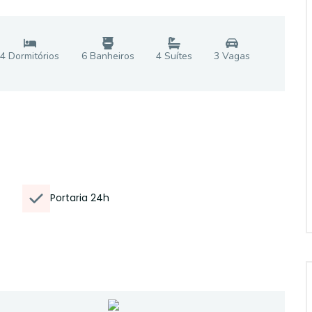
4
Dormitório
s
6
Banheiro
s
4
Suíte
s
3
Vaga
s
Portaria 24h