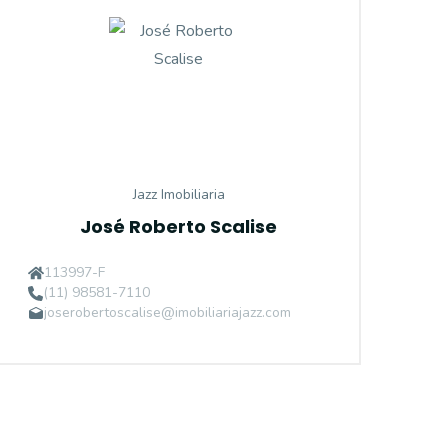
Jazz Imobiliaria
José Roberto Scalise
113997-F
(11) 98581-7110
joserobertoscalise@imobiliariajazz.com