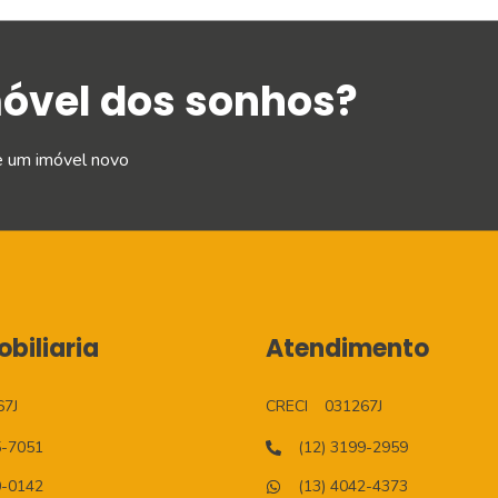
móvel dos sonhos?
e um imóvel novo
biliaria
Atendimento
67J
CRECI
031267J
5-7051
(12) 3199-2959
0-0142
(13) 4042-4373