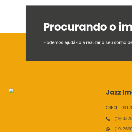
Procurando o i
Podemos ajudá-lo a realizar o seu sonho d
Jazz Imo
CRECI
0312
(19) 332
(19) 266