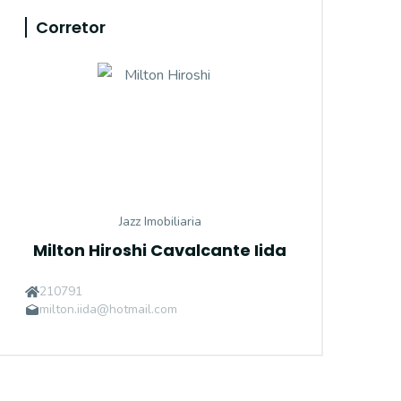
Corretor
Jazz Imobiliaria
Milton Hiroshi Cavalcante Iida
210791
milton.iida@hotmail.com