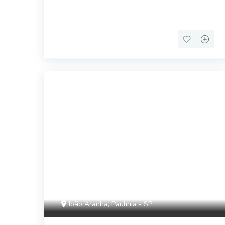
42402
João Aranha, Paulínia - SP