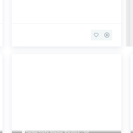
Apartamentos co
42503
Jardim Vista Alegre, Paulínia - SP