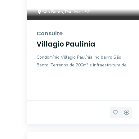
São Bento, Paulínia - SP
Consulte
Villagio Paulínia
Condomínio Villagio Paulínia, no bairro São
Bento. Terrenos de 200m² e infraestrutura de
lazer completa. Agende uma visita conosco !!