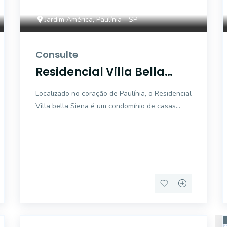
Jardim América, Paulínia - SP
Consulte
Residencial Villa Bella
Siena
Localizado no coração de Paulínia, o Residencial
Villa bella Siena é um condomínio de casas
muito procurado. Com terrenos em média de
360 - 375m²,