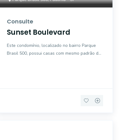
Consulte
Sunset Boulevard
Este condomínio, localizado no bairro Parque
Brasil 500, possui casas com mesmo padrão de
fachada. A área de lazer completa encanta,
com portaria 24h,
42425