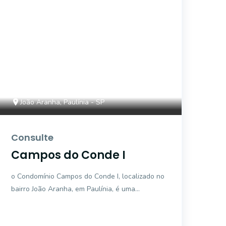
João Aranha, Paulínia - SP
Consulte
Campos do Conde I
o Condomínio Campos do Conde I, localizado no
bairro João Aranha, em Paulínia, é uma
excelente opção de moradia. Com terrenos de
300m² em média, as ca