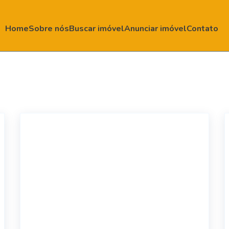
Home
Sobre nós
Buscar imóvel
Anunciar imóvel
Contato
42954