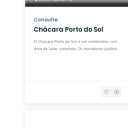
Consulte
Chácara Porto do Sol
O Chácara Porto do Sol é um condomínio com
área de lazer completa. Os moradores podem
usufruir de portaria 24h, piscina, campo de
futebol, quadras pol
42501