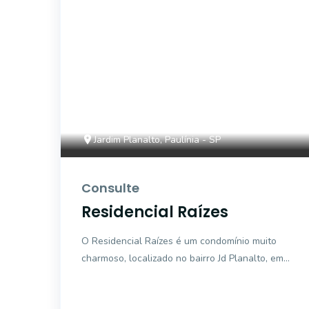
Jardim Planalto, Paulínia - SP
Consulte
Residencial Raízes
O Residencial Raízes é um condomínio muito
charmoso, localizado no bairro Jd Planalto, em
Paulínia. Bem próximo da região central da
cidade, o condomí