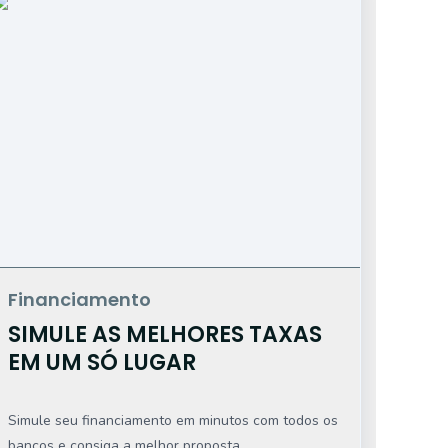
Financiamento
Ho
SIMULE AS MELHORES TAXAS
T
EM UM SÓ LUGAR
C
Simule seu financiamento em minutos com todos os
Use
bancos e consiga a melhor proposta.
inv