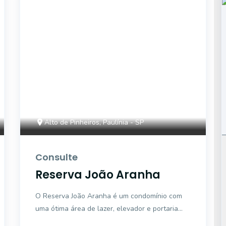
42549
Alto de Pinheiros, Paulínia - SP
Consulte
Reserva João Aranha
O Reserva João Aranha é um condomínio com
uma ótima área de lazer, elevador e portaria
virtual, além de zelador em horário comercial.