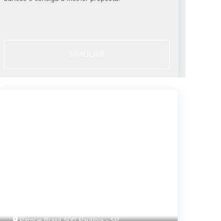
SIMULAR
42499
Parque Brasil 500, Paulínia - SP