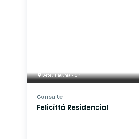
42608
Betel, Paulínia - SP
Consulte
Felicittá Residencial