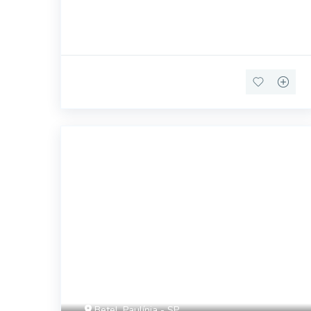
42494
Betel, Paulínia - SP