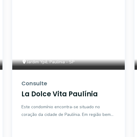
Jardim Ypê, Paulínia - SP
Consulte
La Dolce Vita Paulínia
Este condomínio encontra-se situado no
coração da cidade de Paulínia. Em região bem
central, tem nas proximidades todo o tipo de
comércio, padarias, f