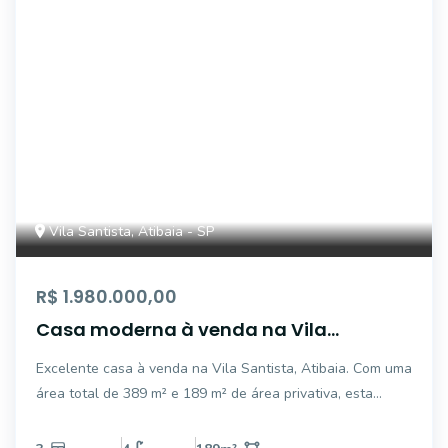
Vila Santista, Atibaia - SP
R$ 1.980.000,00
Casa moderna à venda na Vila
Santista, Atibaia
Excelente casa à venda na Vila Santista, Atibaia. Com uma
área total de 389 m² e 189 m² de área privativa, esta
residência conta com 3 suítes, 4 banheiros e 3 vagas de
garagem. Perfeita para quem busca conforto e espaço, a