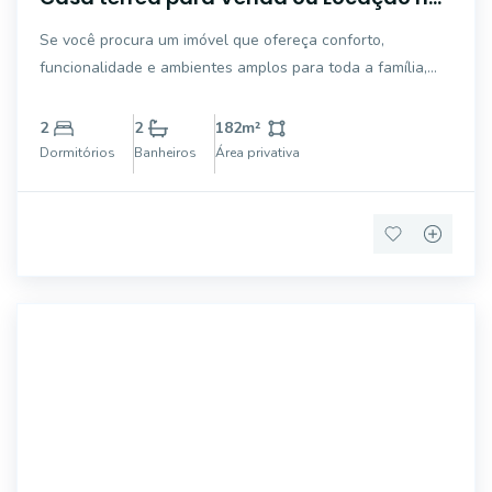
Jardim Garcia em Campinas/SP
Se você procura um imóvel que ofereça conforto,
funcionalidade e ambientes amplos para toda a família,
esta casa térrea é uma excelente oportunidade. Com 250
m² de terreno e 182 m² de área construída, o imóvel possui
2
2
182
m²
uma planta bem distribuída, proporc
Dormitórios
Banheiros
Área privativa
46969