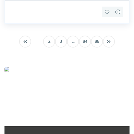
1
2
3
...
84
85