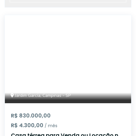
47062
Jardim García, Campinas - SP
R$ 830.000,00
R$ 4.300,00
/ mês
Casa térrea para Venda ou Locação no