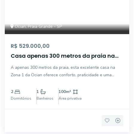
Ocian, Praia Grande - SP
R$ 529.000,00
Casa apenas 300 metros da praia na
Ocian em Praia Grande
A apenas 300 metros da praia, esta excelente casa na
Zona 1 da Ocian oferece conforto, praticidade e uma
localização privilegiada para quem deseja morar ou
investir em Praia Grande. O imóvel possui 125 m² de
2
1
100
m²
terreno, com 2 dormitórios, sendo 1 suíte, sal
Dormitórios
Banheiros
Área privativa