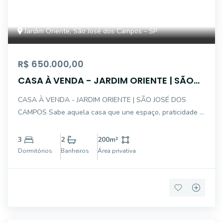
Jardim Oriente, São José dos Campos - SP
R$ 650.000,00
CASA À VENDA - JARDIM ORIENTE | SÃO
JOSÉ DOS CAMPOS
CASA À VENDA - JARDIM ORIENTE | SÃO JOSÉ DOS
CAMPOS Sabe aquela casa que une espaço, praticidade e
uma localização que facilita a vida? Esta pode ser a
oportunidade que você estava esperando! Com ambientes
3
2
200
m²
funcionais e espaço para toda a família, e
Dormitórios
Banheiros
Área privativa