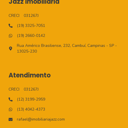
Jazz Imobiliaria
CRECI
031267J
(19) 3325-7051
(19) 2660-0142
Rua Américo Brasiliense, 232, Cambuí, Campinas - SP -
13025-230
Atendimento
CRECI
031267J
(12) 3199-2959
(13) 4042-4373
rafael@imobiliariajazz.com