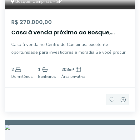
Bosque, Campinas - SP
R$ 270.000,00
Casa à venda próximo ao Bosque,
excelente oportunidade para
Casa à venda no Centro de Campinas: excelente
investidores e moradia
oportunidade para investidores e moradia Se você procura
um imóvel com localização estratégica e alto potencial de
valorização, esta casa à venda no Centro de Campinas é
2
1
208
m²
uma excelente oportunidade, especial
Dormitórios
Banheiros
Área privativa