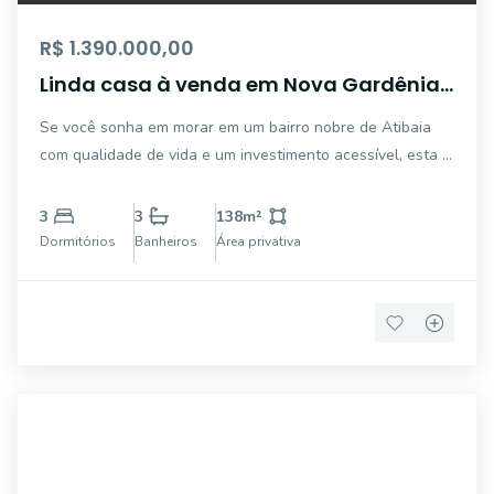
R$ 1.390.000,00
Linda casa à venda em Nova Gardênia,
Atibaia
Se você sonha em morar em um bairro nobre de Atibaia
com qualidade de vida e um investimento acessível, esta é
a oportunidade ideal! Casa moderna com 2 suítes (sendo 1
master com closet e banheiro duplo), sala com pé-direito
3
3
138
m²
alto, cozinha americana integ
Dormitórios
Banheiros
Área privativa
43431