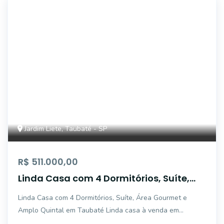
47079
Jardim Liete, Taubaté - SP
R$ 511.000,00
Linda Casa com 4 Dormitórios, Suíte,
Área Gourmet e Amplo Quintal em
Linda Casa com 4 Dormitórios, Suíte, Área Gourmet e
Taubaté
Amplo Quintal em Taubaté Linda casa à venda em
Taubaté, ideal para quem busca conforto, espaço e uma