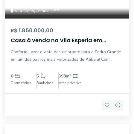
Vila Giglio, Atibaia - SP
R$ 1.850.000,00
Casa à venda na Vila Esperia em
Atibaia
Conforto, lazer e vista deslumbrante para a Pedra Grande
em um dos bairros mais valorizados de Atibaia! Com
amplos espaços e acabamentos de qualidade, esta
residência oferece 3 dormitórios, sendo 1 suíte com closet
6
5
398
m²
e banheira, salas integradas para até 4
Dormitórios
Banheiros
Área privativa
43560