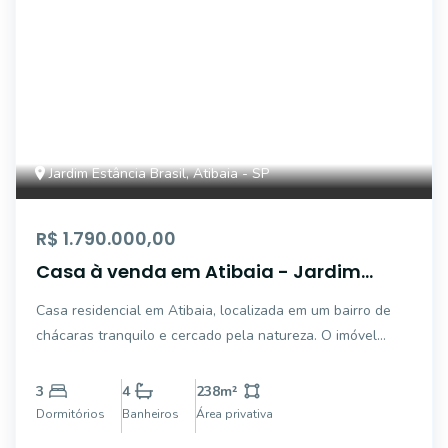
Jardim Estância Brasil, Atibaia - SP
R$ 1.790.000,00
Casa à venda em Atibaia - Jardim
Estância Brasil
Casa residencial em Atibaia, localizada em um bairro de
chácaras tranquilo e cercado pela natureza. O imóvel
conta com 2.000 m² de terreno e 238 m² de área
construída, oferecendo conforto, sofisticação e lazer em
3
4
238
m²
um só lugar. A casa é composta por: 3 su
Dormitórios
Banheiros
Área privativa