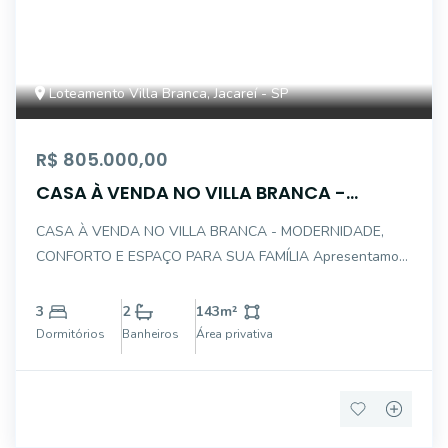
Loteamento Villa Branca, Jacareí - SP
R$ 805.000,00
CASA À VENDA NO VILLA BRANCA -
MODERNIDADE, CONFORTO E ESPAÇO
CASA À VENDA NO VILLA BRANCA - MODERNIDADE,
PARA SUA FAMÍLIA
CONFORTO E ESPAÇO PARA SUA FAMÍLIA Apresentamos
uma excelente oportunidade para quem busca morar em
um dos bairros mais valorizados e desejados da região. Um
3
2
143
m²
imóvel moderno, com excelente distribuição dos amb
Dormitórios
Banheiros
Área privativa