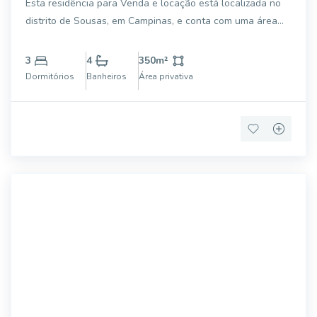
Esta residência para Venda e locação está localizada no
Sousas, Campinas, 1700,00m² de
distrito de Sousas, em Campinas, e conta com uma área
terreno e uma área de 350,00m²
total de 1.700 metros quadrados. Com vista maravilhosa. A
propriedade dispõe de três dormitórios, sendo uma suíte, e
3
4
350
m²
quatro banheiros. Os ambi
Dormitórios
Banheiros
Área privativa
47078