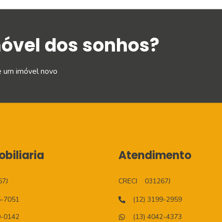
móvel dos sonhos?
e um imóvel novo
biliaria
Atendimento
67J
CRECI
031267J
5-7051
(12) 3199-2959
0-0142
(13) 4042-4373