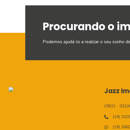
Procurando o i
Podemos ajudá-lo a realizar o seu sonho d
Jazz Imo
CRECI
0312
(19) 332
(19) 266