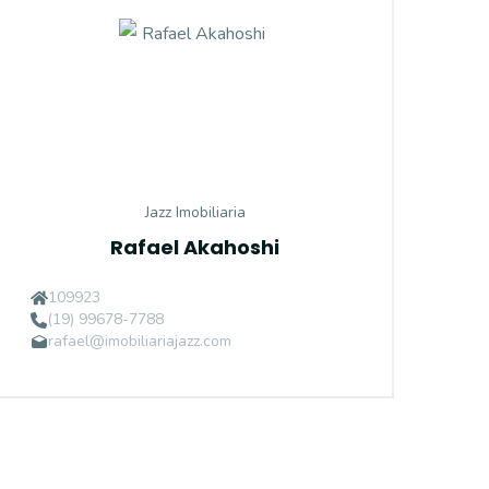
Jazz Imobiliaria
Rafael Akahoshi
109923
(19) 99678-7788
rafael@imobiliariajazz.com