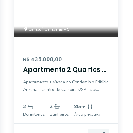
Cambuí, Campinas - SP
R$ 435.000,00
Apartmento 2 Quartos à
Venda - Nova
Apartamento à Venda no Condomínio Edifício
Campinas, Campinas -
Arizona - Centro de Campinas/SP. Este
Condomínio Edificio
encantador apartamento de alto padrão está
Arizona, Campinas, SP
localizado em uma das áreas mais
2
2
85
m²
valorizadas de Campinas, ao lado do Cambuí,
Dormitórios
Banheiros
Área privativa
oferecendo comodidade e sofisticação. Com
dois quar