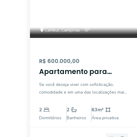
Cambuí, Campinas - SP
R$ 600.000,00
Apartamento para
venda no Coração do
Se você deseja viver com sofisticação,
Cambuí: 63,00m², 2
comodidade e em uma das localizações mais
quartos, sacada
desejadas de Campinas, este excelente
apartamento à venda no Cambuí é a escolha
2
2
63
m²
ideal para o seu estilo de vida. Situado em
Dormitórios
Banheiros
Área privativa
um charmoso empreendimento de torre
única, o imóve