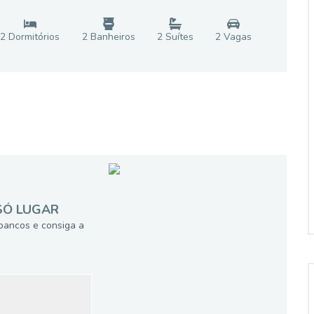
2
Dormitório
s
2
Banheiro
s
2
Suíte
s
2
Vaga
s
SÓ LUGAR
bancos e consiga a