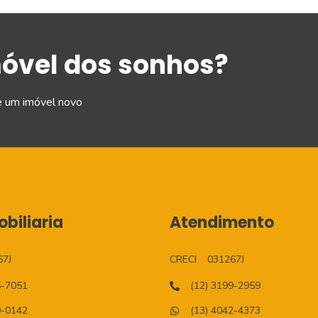
móvel dos sonhos?
e um imóvel novo
biliaria
Atendimento
67J
CRECI
031267J
5-7051
(12) 3199-2959
0-0142
(13) 4042-4373