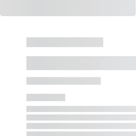
CASA
VENDA
CÓD: 19327
Casa 5 Dormitórios 
Jurerê Internacional, Florianópolis - SC