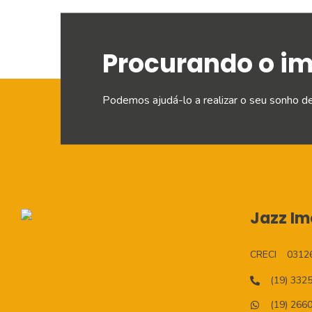
Procurando o i
Podemos ajudá-lo a realizar o seu sonho d
Jazz Imo
CRECI
0312
(19) 332
(19) 266