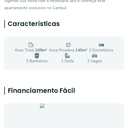
Agende sua visita com a Imobiliária Jazz e conheça este
apartamento exclusivo no Cambuí.
Características
Área Total
169
m²
Área Privativa
145
m²
3
Dormitório
s
3
Banheiro
s
1
Suíte
2
Vaga
s
Financiamento Fácil