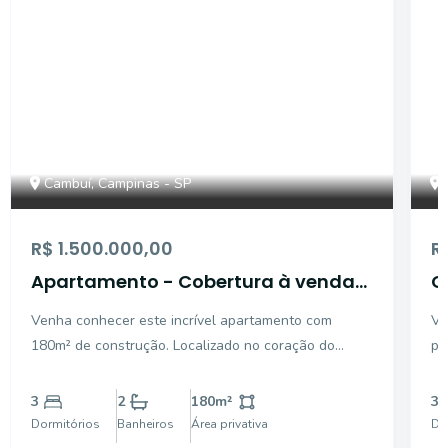
Cambuí, Campinas - SP
R$ 1.500.000,00
R
Apartamento - Cobertura à venda
C
no bairro Cambuí, em Campinas
d
Venha conhecer este incrível apartamento com
Vi
2
180m² de construção. Localizado no coração do
pr
Cambuí, fica próximo de todas as facilidades que o
en
bairro oferece. São três quartos, sendo uma suíte,
Ca
3
2
180
m²
3
além de duas vagas de garagem. A sala é ampla,
ap
Dormitórios
Banheiros
Área privativa
Do
muito arejad
ao