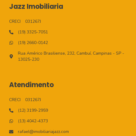
Jazz Imobiliaria
CRECI
031267J
(19) 3325-7051
(19) 2660-0142
Rua Américo Brasiliense, 232, Cambuí, Campinas - SP -
13025-230
Atendimento
CRECI
031267J
(12) 3199-2959
(13) 4042-4373
rafael@imobiliariajazz.com