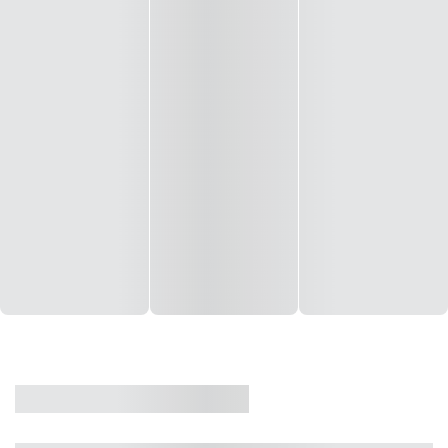
CASA
VENDA
CÓD: 19327