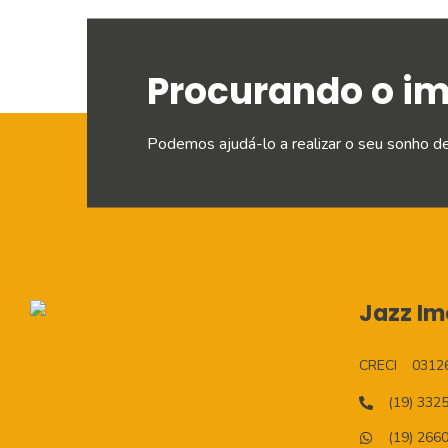
Procurando o i
Podemos ajudá-lo a realizar o seu sonho d
Jazz Imo
CRECI
0312
(19) 332
(19) 266