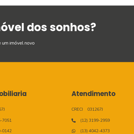
móvel dos sonhos?
e um imóvel novo
biliaria
Atendimento
67J
CRECI
031267J
5-7051
(12) 3199-2959
0-0142
(13) 4042-4373