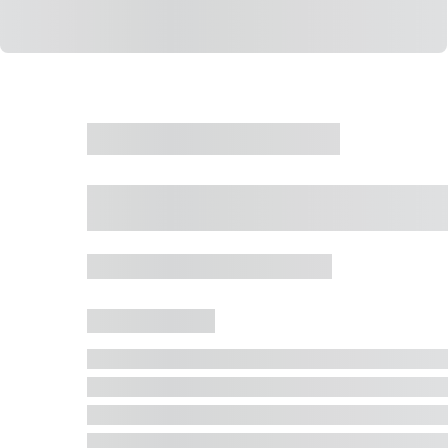
CASA
VENDA
CÓD: 19327
Casa 5 Dormitórios 
Jurerê Internacional, Florianópolis - SC