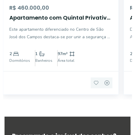
R$ 460.000,00
R
Apartamento com Quintal Privativo
A
de 30 m² - 97 m² - Centro
C
Este apartamento diferenciado no Centro de São
De
C
José dos Campos destaca-se por unir a segurança de
Ar
um condomínio fechado com o espaço externo e a
de
liberdade de uma casa. Com 97 m² de área total e
lo
2
1
97
m²
2
quintal privativo de 30 m², a unidade oferece
de
Dormitórios
Banheiros
Área total
Do
excelente ilumi