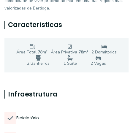
comodidade de viver próximo ao mar, em uma das regiões mais
valorizadas de Bertioga.
Características
Área Total
78
m²
Área Privativa
78
m²
2
Dormitório
s
2
Banheiro
s
1
Suíte
2
Vaga
s
Infraestrutura
Bicicletário