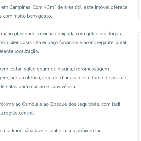
, em Campinas. Com 43m² de área útil, este imóvel oferece
os com muito bom gosto.
rmário planejado, cozinha equipada com geladeira, fogão,
teto silencioso. Um espaço funcional e aconchegante, ideal
lente localização.
bem-estar: salão gourmet, piscina, hidromassagem
em, horta coletiva, área de churrasco com forno de pizza e
de salas para reunião e convivência.
róximo ao Cambuí e ao Bosque dos Jequitibás, com fácil
a região central.
m a Imobiliária Jazz e conheça seu próximo lar.