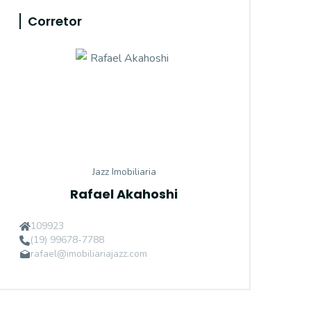
Corretor
Jazz Imobiliaria
Rafael Akahoshi
109923
(19) 99678-7788
rafael@imobiliariajazz.com