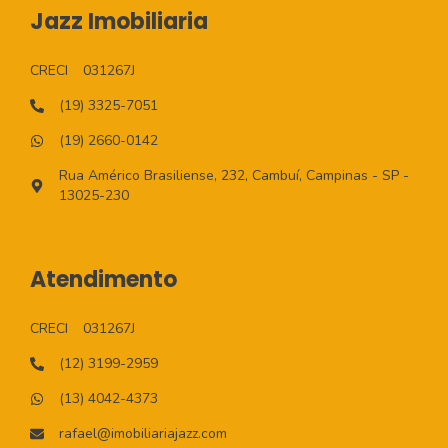
Jazz Imobiliaria
CRECI
031267J
(19) 3325-7051
(19) 2660-0142
Rua Américo Brasiliense, 232, Cambuí, Campinas - SP -
13025-230
Atendimento
CRECI
031267J
(12) 3199-2959
(13) 4042-4373
rafael@imobiliariajazz.com