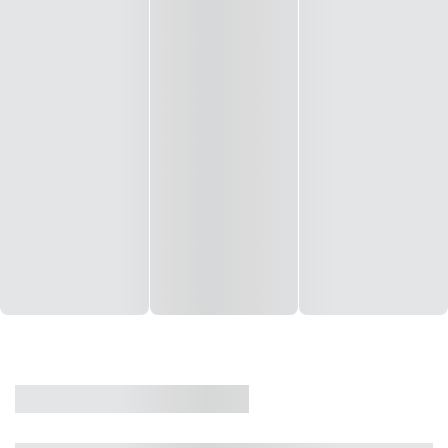
CASA
VENDA
CÓD: 19327