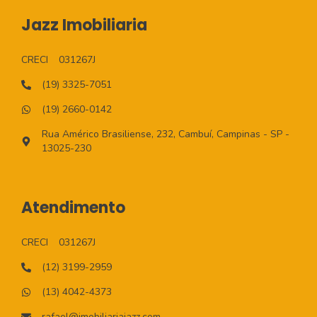
Jazz Imobiliaria
CRECI
031267J
(19) 3325-7051
(19) 2660-0142
Rua Américo Brasiliense, 232, Cambuí, Campinas - SP -
13025-230
Atendimento
CRECI
031267J
(12) 3199-2959
(13) 4042-4373
rafael@imobiliariajazz.com