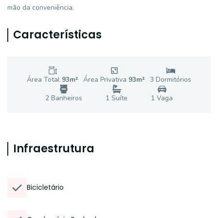
mão da conveniência.
Características
Área Total
93
m²
Área Privativa
93
m²
3
Dormitório
s
2
Banheiro
s
1
Suíte
1
Vaga
Infraestrutura
Bicicletário