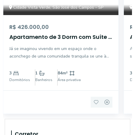
Cidade Vista Verde, São José dos Campos - SP
R$ 426.000,00
R
Apartamento de 3 Dorm com Suíte e
A
2 Vagas na Zona Leste de São José
vagas pa
Já se imaginou vivendo em um espaço onde o
Ap
dos Campos
V
aconchego de uma comunidade tranquila se une à
se
praticidade do dia a dia? Este apartamento de 3
Ver
dormitórios, sendo 1 suíte, foi feito para acolher sua
en
3
1
84
m²
3
família com o conforto e a privacidade que vocês
im
Dormitórios
Banheiros
Área privativa
Do
merecem. A di
e f
Corretor