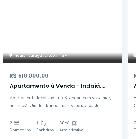
Indaiá, Caraguatatuba - SP
R$ 510.000,00
R
Apartamento à Venda - Indaiá,
A
Caraguatatuba - 56m2 - 2 Quartos
Apartamento localizado no 6º andar, com vista mar,
En
no Indaiá. Um dos bairros mais valorizados de
Ca
Caraguatatuba. Próximo de diversos comércios,
pr
serviços e áreas institucionais, o Villa Art Indaiá
mar. Dormitórios: 2 (send
2
1
56
m²
2
oferecerá toda comodidade, lazer e segurança que
Equ
Dormitórios
Banheiros
Área privativa
Do
você e sua
Ar