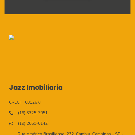
Jazz Imobiliaria
CRECI
031267J
(19) 3325-7051
(19) 2660-0142
Rua Américo Brasiliense, 232, Cambuí, Campinas - SP -