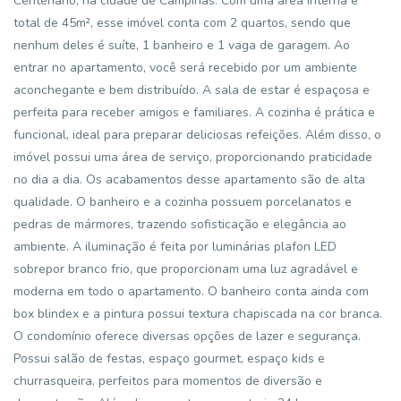
Centenário, na cidade de Campinas. Com uma área interna e
total de 45m², esse imóvel conta com 2 quartos, sendo que
nenhum deles é suíte, 1 banheiro e 1 vaga de garagem. Ao
entrar no apartamento, você será recebido por um ambiente
aconchegante e bem distribuído. A sala de estar é espaçosa e
perfeita para receber amigos e familiares. A cozinha é prática e
funcional, ideal para preparar deliciosas refeições. Além disso, o
imóvel possui uma área de serviço, proporcionando praticidade
no dia a dia. Os acabamentos desse apartamento são de alta
qualidade. O banheiro e a cozinha possuem porcelanatos e
pedras de mármores, trazendo sofisticação e elegância ao
ambiente. A iluminação é feita por luminárias plafon LED
sobrepor branco frio, que proporcionam uma luz agradável e
moderna em todo o apartamento. O banheiro conta ainda com
box blindex e a pintura possui textura chapiscada na cor branca.
O condomínio oferece diversas opções de lazer e segurança.
Possui salão de festas, espaço gourmet, espaço kids e
churrasqueira, perfeitos para momentos de diversão e