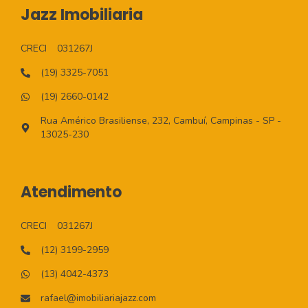
Jazz Imobiliaria
CRECI
031267J
(19) 3325-7051
(19) 2660-0142
Rua Américo Brasiliense, 232, Cambuí, Campinas - SP -
13025-230
Atendimento
CRECI
031267J
(12) 3199-2959
(13) 4042-4373
rafael@imobiliariajazz.com