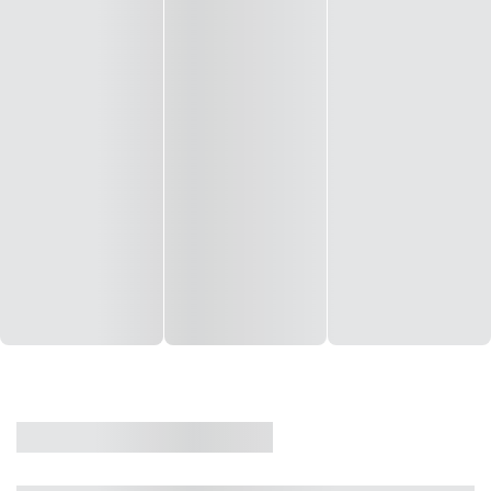
CASA
VENDA
CÓD: 19327