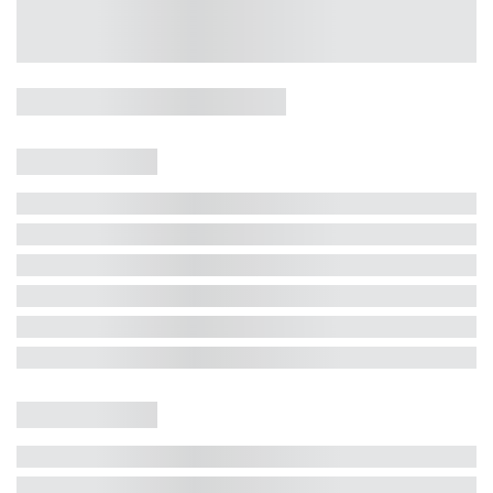
Casa 5 Dormitórios e Jacuzzi -
Jurerê
Jurerê Internacional, Florianópolis - SC