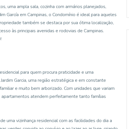
s, uma ampla sala, cozinha com armários planejados,
ardim García em Campinas, o Condomínio é ideal para aqueles
propriedade também se destaca por sua ótima localização,
cesso às principais avenidas e rodovias de Campinas.
!
sidencial para quem procura praticidade e uma
Jardim Garcia, uma região estratégica e em constante
 familiar e muito bem arborizado. Com unidades que variam
s apartamentos atendem perfeitamente tanto famílias
de uma vizinhança residencial com as facilidades do dia a
as verdes convida ao convívio e ao lazer ao ar livre, criando