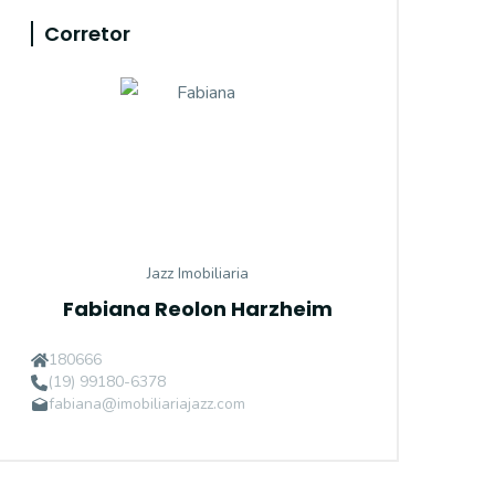
Corretor
Jazz Imobiliaria
Fabiana Reolon Harzheim
180666
(19) 99180-6378
fabiana@imobiliariajazz.com