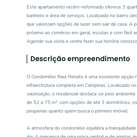
Este apartamento recém-reformado oferece 3 quarto
banheiro e área de serviços. Localizado no bairro J
que valorizam opções de lazer sem sair de casa. A 
próximo ao comércio em geral, escolas e com fácil a
Agende sua visita e venha fazer sua história conosco
Descrição empreendimento
O Condomínio Raul Renato é uma excelente opção re
infraestrutura completa em Campinas. Localizado no 
valorização, o residencial destaca-se pelo ambiente
de 52 a 75 m², com opções de até 3 dormitórios, o
pequenas quanto quem busca o primeiro imóvel.
A atmosfera do condomínio equilibra a tranquilidade 
dia. A presença de uma praça central e de amplas áre