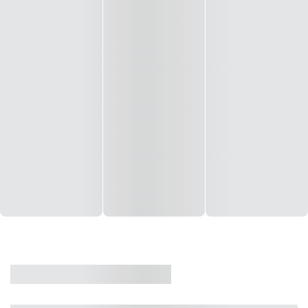
CASA
VENDA
CÓD: 19327