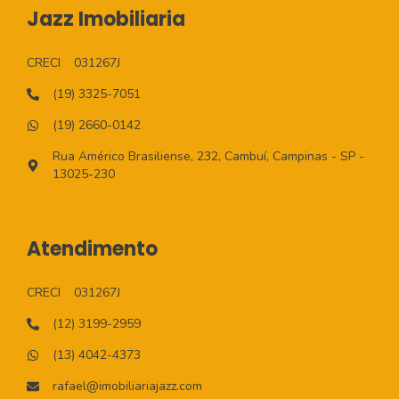
Jazz Imobiliaria
CRECI
031267J
(19) 3325-7051
(19) 2660-0142
Rua Américo Brasiliense, 232, Cambuí, Campinas - SP -
13025-230
Atendimento
CRECI
031267J
(12) 3199-2959
(13) 4042-4373
rafael@imobiliariajazz.com