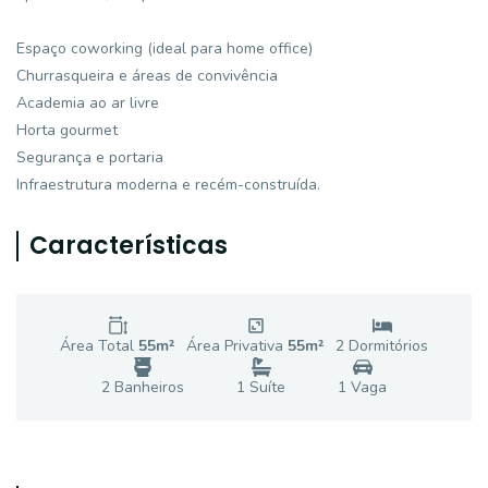
Espaço coworking (ideal para home office)
Churrasqueira e áreas de convivência
Academia ao ar livre
Horta gourmet
Segurança e portaria
Infraestrutura moderna e recém-construída.
Características
Área Total
55
m²
Área Privativa
55
m²
2
Dormitório
s
2
Banheiro
s
1
Suíte
1
Vaga