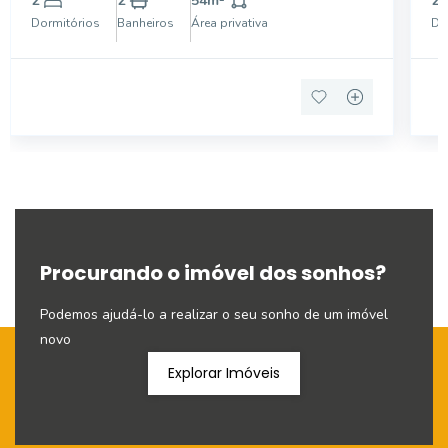
2
2
54
m²
2
funcionalidade e aproveitamento de espaço. Com um
pr
Dormitórios
Banheiros
Área privativa
Do
projeto moderno, o imó
pr
Procurando o imóvel dos sonhos?
Podemos ajudá-lo a realizar o seu sonho de um imóvel
novo
Explorar Imóveis