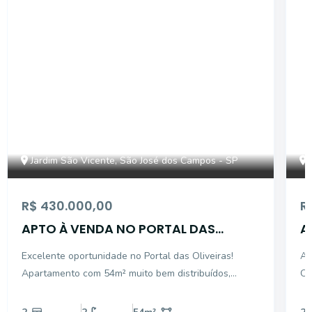
Jardim São Vicente, São José dos Campos - SP
R$ 430.000,00
R
APTO À VENDA NO PORTAL DAS
A
OLIVEIRAS | 2 DORM COM SUÍTE |
V
Excelente oportunidade no Portal das Oliveiras!
Ap
VARANDA GOURMET
Apartamento com 54m² muito bem distribuídos,
Ol
acabamento em piso porcelanato e ambientes
pa
planejados para proporcionar mais conforto,
com 