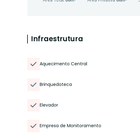
Área Total
86
m²
Área Privativa
86
m²
Infraestrutura
Aquecimento Central
Brinquedoteca
Elevador
Empresa de Monitoramento