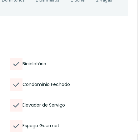
3
Dormitório
s
2
Banheiro
s
1
Suíte
2
Vaga
s
Bicicletário
Condomínio Fechado
Elevador de Serviço
Espaço Gourmet