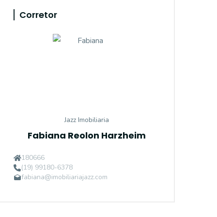
Corretor
Jazz Imobiliaria
Fabiana Reolon Harzheim
180666
(19) 99180-6378
fabiana@imobiliariajazz.com