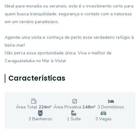
Ideal para moradia ou veraneio, este é o investimento certo para
quem busca tranquilidade, segurança e contato com a natureza
em um cenário paradisíaco.
Agende uma visita e conheça de perto esse verdadeiro refúgio à
beira-mar!
Não perca essa oportunidade única. Viva o melhor de
Caraguatatuba no Mar à Vista!
Características
Área Total
224
m²
Área Privativa
148
m²
3
Dormitório
s
3
Banheiro
s
1
Suíte
3
Vaga
s