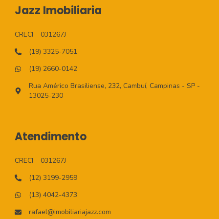
Jazz Imobiliaria
CRECI
031267J
(19) 3325-7051
(19) 2660-0142
Rua Américo Brasiliense, 232, Cambuí, Campinas - SP -
13025-230
Atendimento
CRECI
031267J
(12) 3199-2959
(13) 4042-4373
rafael@imobiliariajazz.com