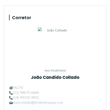
Corretor
Jazz Imobiliaria
João Candido Collado
95176
(13) 99679-6666
(19) 99326-9922
joaocollado@imobiliariajazz.com