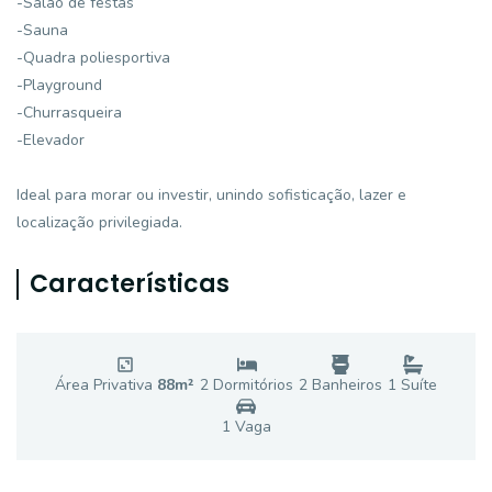
-Salão de festas
-Sauna
-Quadra poliesportiva
-Playground
-Churrasqueira
-Elevador
Ideal para morar ou investir, unindo sofisticação, lazer e
localização privilegiada.
Características
Área Privativa
88
m²
2
Dormitório
s
2
Banheiro
s
1
Suíte
1
Vaga