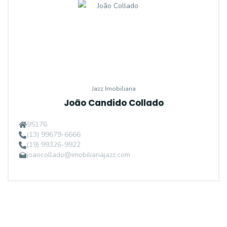
Jazz Imobiliaria
João Candido Collado
95176
(13) 99679-6666
(19) 99326-9922
joaocollado@imobiliariajazz.com