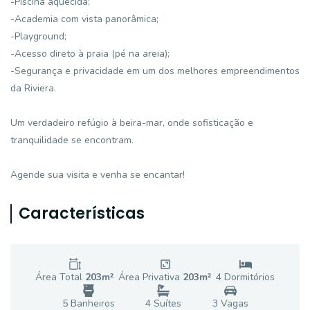
-Piscina aquecida;
-Academia com vista panorâmica;
-Playground;
-Acesso direto à praia (pé na areia);
-Segurança e privacidade em um dos melhores empreendimentos
da Riviera.
Um verdadeiro refúgio à beira-mar, onde sofisticação e
tranquilidade se encontram.
Agende sua visita e venha se encantar!
Características
Área Total
203
m²
Área Privativa
203
m²
4
Dormitório
s
5
Banheiro
s
4
Suíte
s
3
Vaga
s