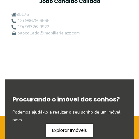
João Candido Collado
95176
(13) 99679-6666
(19) 99326-9922
joaocollado@imobiliariajazz.com
Procurando o imóvel dos sonhos?
Podemos ajudá-lo a realizar o seu sonho de um imóvel
novo
Explorar Imóveis