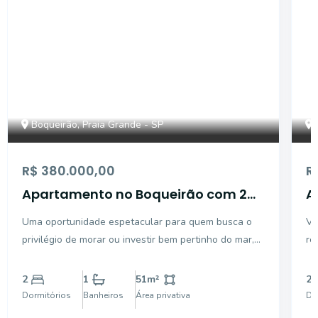
Boqueirão, Praia Grande - SP
R$ 380.000,00
R
Apartamento no Boqueirão com 2
A
Dormitórios (1 Suíte), Sacada e Lazer
Uma oportunidade espetacular para quem busca o
Ve
a 200m da Praia
privilégio de morar ou investir bem pertinho do mar,
re
no coração do Boqueirão, a região mais completa e
de
valorizada de Praia Grande. Este apartamento no
ár
2
1
51
m²
2
Edifício Praia de Copacabana destaca-se por sua
qu
Dormitórios
Banheiros
Área privativa
Do
localizaç
de