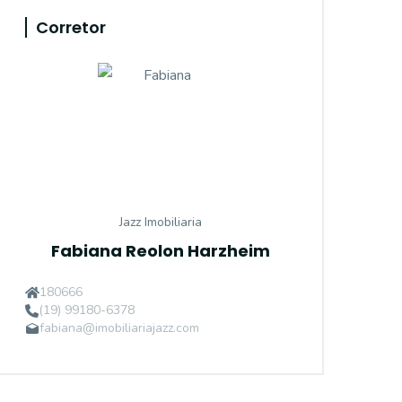
Corretor
Jazz Imobiliaria
Fabiana Reolon Harzheim
180666
(19) 99180-6378
fabiana@imobiliariajazz.com