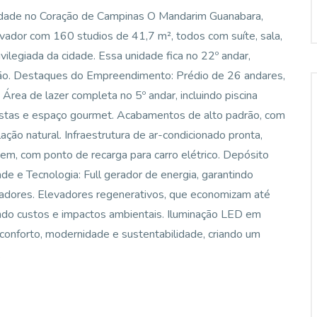
idade no Coração de Campinas O Mandarim Guanabara,
ador com 160 studios de 41,7 m², todos com suíte, sala,
ilegiada da cidade. Essa unidade fica no 22º andar,
ação. Destaques do Empreendimento: Prédio de 26 andares,
Área de lazer completa no 5º andar, incluindo piscina
festas e espaço gourmet. Acabamentos de alto padrão, com
ação natural. Infraestrutura de ar-condicionado pronta,
em, com ponto de recarga para carro elétrico. Depósito
de e Tecnologia: Full gerador de energia, garantindo
vadores. Elevadores regenerativos, que economizam até
ndo custos e impactos ambientais. Iluminação LED em
onforto, modernidade e sustentabilidade, criando um
.