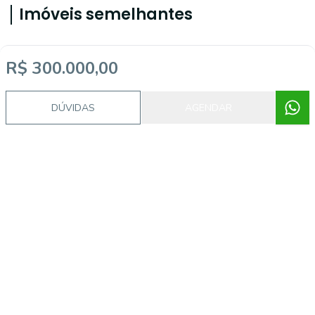
Imóveis semelhantes
R$ 300.000,00
46611
DÚVIDAS
AGENDAR
Vila Marieta, Campinas - SP
R$ 280.000,00
Apartamento à venda ao lado do