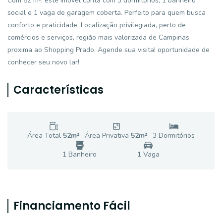
Com 52 m², este imóvel conta com 3 dormitórios, 1 banheiro
social e 1 vaga de garagem coberta. Perfeito para quem busca
conforto e praticidade. Localização privilegiada, perto de
comércios e serviços, região mais valorizada de Campinas
proxima ao Shopping Prado. Agende sua visita! oportunidade de
conhecer seu novo lar!
Características
Área Total
52
m²
Área Privativa
52
m²
3
Dormitório
s
1
Banheiro
1
Vaga
Financiamento Fácil