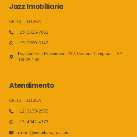
Jazz Imobiliaria
CRECI
031267J
(19) 3325-7051
(19) 2660-0142
Rua Américo Brasiliense, 232, Cambuí, Campinas - SP -
13025-230
Atendimento
CRECI
031267J
(12) 3199-2959
(13) 4042-4373
rafael@imobiliariajazz.com