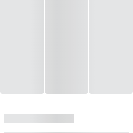
CASA
VENDA
CÓD: 19327