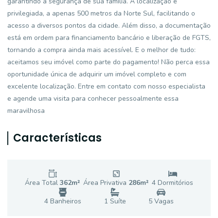
garantindo a segurança de sua família. A localização é
privilegiada, a apenas 500 metros da Norte Sul, facilitando o
acesso a diversos pontos da cidade. Além disso, a documentação
está em ordem para financiamento bancário e liberação de FGTS,
tornando a compra ainda mais acessível. E o melhor de tudo:
aceitamos seu imóvel como parte do pagamento! Não perca essa
oportunidade única de adquirir um imóvel completo e com
excelente localização. Entre em contato com nosso especialista
e agende uma visita para conhecer pessoalmente essa
maravilhosa
Características
Área Total
362
m²
Área Privativa
286
m²
4
Dormitório
s
4
Banheiro
s
1
Suíte
5
Vaga
s