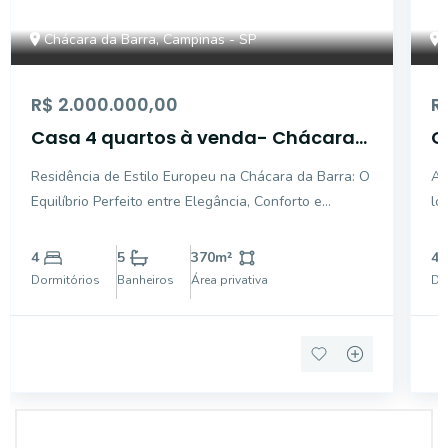
Chácara da Barra, Campinas - SP
R$ 2.000.000,00
R
Casa 4 quartos à venda- Chácara
C
da Barra Campinas- SP
Residência de Estilo Europeu na Chácara da Barra: O
Ad
Equilíbrio Perfeito entre Elegância, Conforto e
lo
Natureza Um Refúgio Exclusivo com 1.080 m² de
ci
Terreno no Coração de Campinas Se você busca uma
e 
4
5
370
m²
4
propriedade que une a sofisticação de uma
pa
Dormitórios
Banheiros
Área privativa
Do
arquitetura
qu