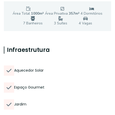
Área Total
1000
m²
Área Privativa
357
m²
4
Dormitório
s
7
Banheiro
s
3
Suíte
s
4
Vaga
s
Infraestrutura
Aquecedor Solar
Espaço Gourmet
Jardim