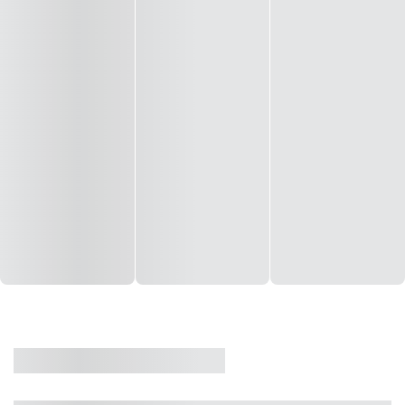
CASA
VENDA
CÓD: 19327