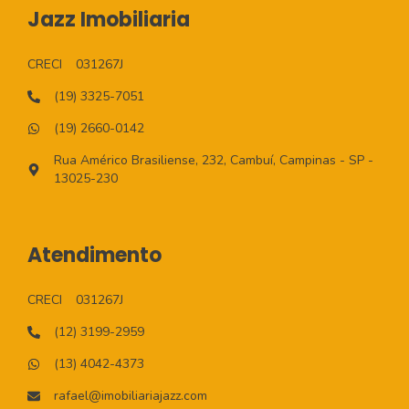
Jazz Imobiliaria
CRECI
031267J
(19) 3325-7051
(19) 2660-0142
Rua Américo Brasiliense, 232, Cambuí, Campinas - SP -
13025-230
Atendimento
CRECI
031267J
(12) 3199-2959
(13) 4042-4373
rafael@imobiliariajazz.com