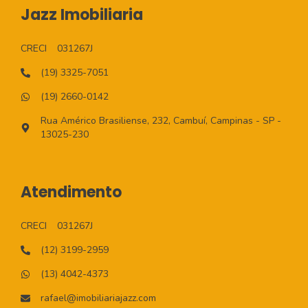
Jazz Imobiliaria
CRECI
031267J
(19) 3325-7051
(19) 2660-0142
Rua Américo Brasiliense, 232, Cambuí, Campinas - SP -
13025-230
Atendimento
CRECI
031267J
(12) 3199-2959
(13) 4042-4373
rafael@imobiliariajazz.com