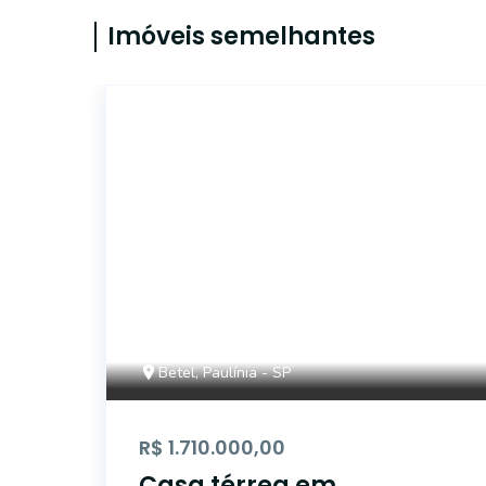
Imóveis semelhantes
46986
Betel, Paulínia - SP
R$ 1.710.000,00
Casa térrea em