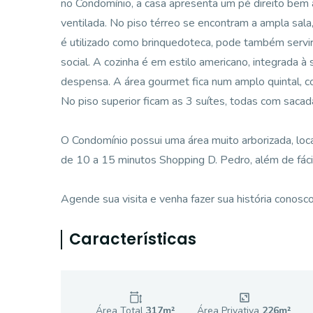
no Condomínio, a casa apresenta um pé direito bem a
ventilada. No piso térreo se encontram a ampla sa
é utilizado como brinquedoteca, pode também servir 
social. A cozinha é em estilo americano, integrada à
despensa. A área gourmet fica num amplo quintal, co
No piso superior ficam as 3 suítes, todas com sacad
O Condomínio possui uma área muito arborizada, loca
de 10 a 15 minutos Shopping D. Pedro, além de fácil
Agende sua visita e venha fazer sua história conosco
Características
Área Total
317
m²
Área Privativa
226
m²