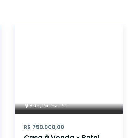
34263
Betel, Paulínia - SP
R$ 750.000,00
Casa à Venda - Betel,