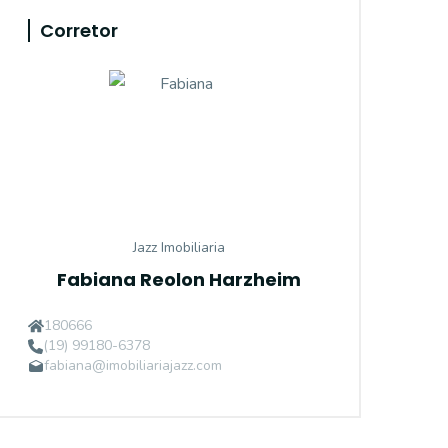
Corretor
Jazz Imobiliaria
Fabiana Reolon Harzheim
180666
(19) 99180-6378
fabiana@imobiliariajazz.com