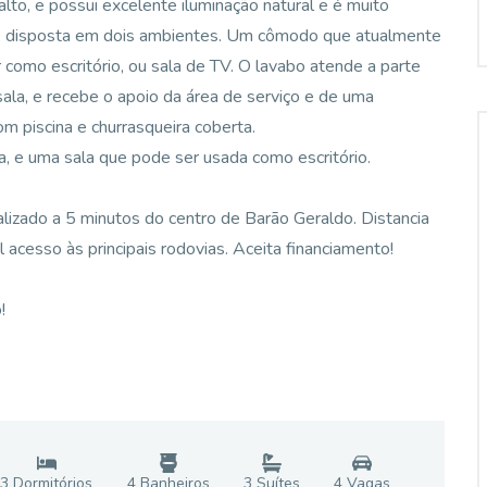
lto, e possui excelente iluminação natural e é muito
la, disposta em dois ambientes. Um cômodo que atualmente
como escritório, ou sala de TV. O lavabo atende a parte
 sala, e recebe o apoio da área de serviço e de uma
m piscina e churrasqueira coberta.
a, e uma sala que pode ser usada como escritório.
lizado a 5 minutos do centro de Barão Geraldo. Distancia
 acesso às principais rodovias. Aceita financiamento!
!
3
Dormitório
s
4
Banheiro
s
3
Suíte
s
4
Vaga
s