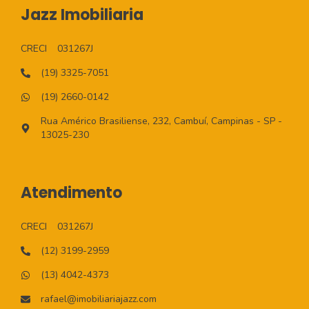
Jazz Imobiliaria
CRECI
031267J
(19) 3325-7051
(19) 2660-0142
Rua Américo Brasiliense, 232, Cambuí, Campinas - SP -
13025-230
Atendimento
CRECI
031267J
(12) 3199-2959
(13) 4042-4373
rafael@imobiliariajazz.com